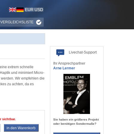
EUR
USD
VERGLEICHSLISTE
Livechat-Support
Ihr Ansprechpartner
eine extrem schnelle
Arne Lermer
Haptik und minimiert Micro-
t werden. Wir empfehlen die
kes zu achten, da es
r sichtbar.
Sie haben ein größeres Projekt
oder benötigen Sondermaße?
in den Warenkorb