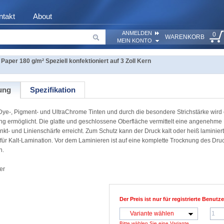
ntakt
About
ANMELDEN
0
WARENKORB
MEIN KONTO
per 180 g/m² Speziell konfektioniert auf 3 Zoll Kern
ung
Spezifikation
Dye-, Pigment- und UltraChrome Tinten und durch die besondere Strichstärke wird 
tung ermöglicht. Die glatte und geschlossene Oberfläche vermittelt eine angenehme 
nkt- und Linienschärfe erreicht. Zum Schutz kann der Druck kalt oder heiß laminier
alt-Lamination. Vor dem Laminieren ist auf eine komplette Trocknung des Druc
n.
er
Der Preis ist nur für registrierte Benutze
Variante wählen
Bitte wählen Sie eine Variante