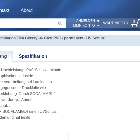
ntakt
About
ANMELDEN
0
WARENKORB
MEIN KONTO
nation Film Glossy -4- Cast PVC / permanent / UV Schutz
ung
Spezifikation
Hochleistungs PVC Schutzlaminate
aphischen Industrie.
ive Verarbeitung bei Lamination
 gegossener Druckfolie wie
erklebung. Durch SOCALAMGL4
d werden vor Abrieb,
hützt.
LEM SOCALAMGL4 einen UVSchutz.
den und hat beste