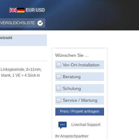
EUR
USD
VERGLEICHSLISTE
elstahl
Wünschen Sie ...
Vor-Ort-Installation
it Linksgewinde, d=11mm,
blank, 1 VE = 4 Sück in
Beratung
Schulung
Service / Wartung
Preis / Projekt anfragen
Livechat-Support
Ihr Ansprechpartner