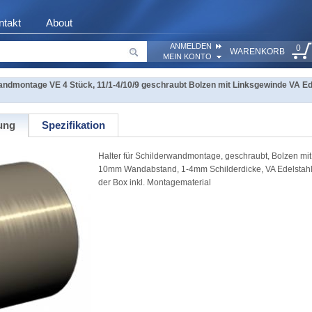
ntakt
About
ANMELDEN
0
WARENKORB
MEIN KONTO
andmontage VE 4 Stück, 11/1-4/10/9 geschraubt Bolzen mit Linksgewinde VA Ed
ung
Spezifikation
Halter für Schilderwandmontage, geschraubt, Bolzen m
10mm Wandabstand, 1-4mm Schilderdicke, VA Edelstahl 
der Box inkl. Montagematerial