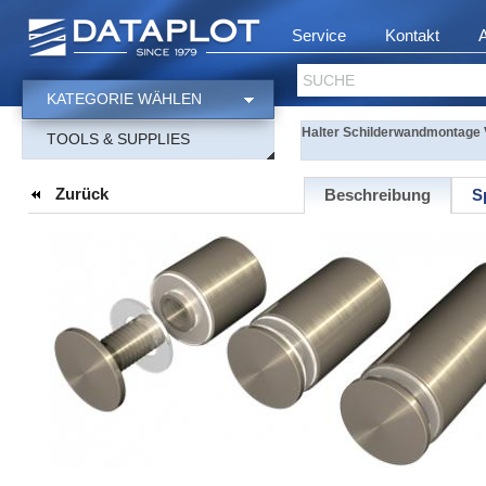
Service
Kontakt
SUCHE
KATEGORIE WÄHLEN
Halter Schilderwandmontage V
TOOLS & SUPPLIES
Zurück
Beschreibung
S