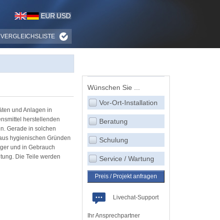
EUR
USD
VERGLEICHSLISTE
Wünschen Sie ...
Vor-Ort-Installation
äten und Anlagen in
smittel herstellenden
Beratung
en. Gerade in solchen
h aus hygienischen Gründen
Schulung
iger und in Gebrauch
ltung. Die Teile werden
Service / Wartung
Preis / Projekt anfragen
Livechat-Support
Ihr Ansprechpartner