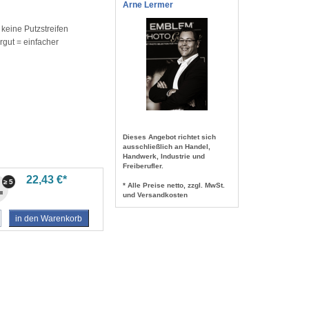
Arne Lermer
keine Putzstreifen
gut = einfacher
Dieses Angebot richtet sich
ausschließlich an Handel,
Handwerk, Industrie und
Freiberufler.
22,43 €*
≥ 5
* Alle Preise netto, zzgl. MwSt.
und Versandkosten
in den Warenkorb