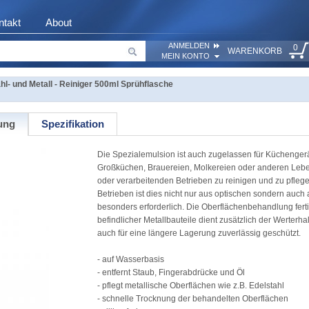
ntakt
About
ANMELDEN
0
WARENKORB
MEIN KONTO
- und Metall - Reiniger 500ml Sprühflasche
ung
Spezifikation
Die Spezialemulsion ist auch zugelassen für Küchenger
Großküchen, Brauereien, Molkereien oder anderen Leben
oder verarbeitenden Betrieben zu reinigen und zu pfleg
Betrieben ist dies nicht nur aus optischen sondern auc
besonders erforderlich. Die Oberflächenbehandlung fert
befindlicher Metallbauteile dient zusätzlich der Werterha
auch für eine längere Lagerung zuverlässig geschützt.
- auf Wasserbasis
- entfernt Staub, Fingerabdrücke und Öl
- pflegt metallische Oberflächen wie z.B. Edelstahl
- schnelle Trocknung der behandelten Oberflächen