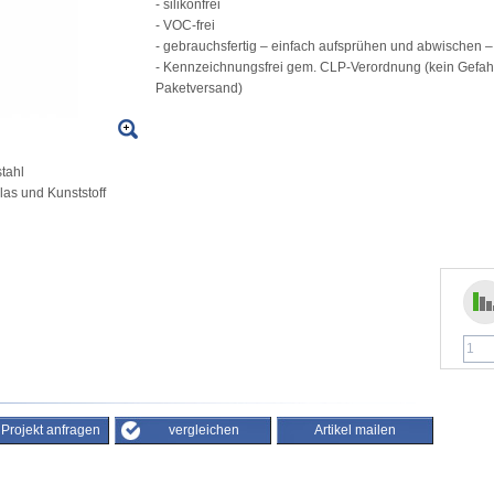
- silikonfrei
- VOC-frei
- gebrauchsfertig – einfach aufsprühen und abwischen – 
- Kennzeichnungsfrei gem. CLP-Verordnung (kein Gefahr
Paketversand)
tahl
las und Kunststoff
/ Projekt anfragen
vergleichen
Artikel mailen