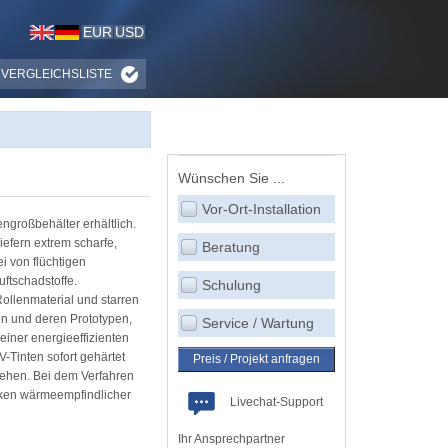
EUR
USD
VERGLEICHSLISTE
Wünschen Sie ...
Vor-Ort-Installation
ngroßbehälter erhältlich.
liefern extrem scharfe,
Beratung
i von flüchtigen
ftschadstoffe.
Schulung
llenmaterial und starren
en und deren Prototypen,
Service / Wartung
iner energieeffizienten
-Tinten sofort gehärtet
Preis / Projekt anfragen
tehen. Bei dem Verfahren
cken wärmeempfindlicher
Livechat-Support
Ihr Ansprechpartner