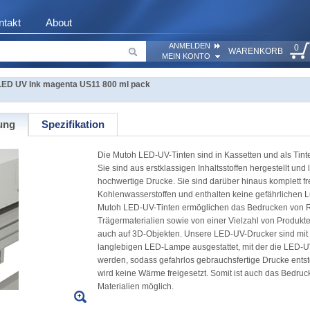
ntakt
About
ANMELDEN
0
WARENKORB
MEIN KONTO
ED UV Ink magenta US11 800 ml pack
ung
Spezifikation
Die Mutoh LED-UV-Tinten sind in Kassetten und als Tinte
Sie sind aus erstklassigen Inhaltsstoffen hergestellt und 
hochwertige Drucke. Sie sind darüber hinaus komplett fre
Kohlenwasserstoffen und enthalten keine gefährlichen Lu
Mutoh LED-UV-Tinten ermöglichen das Bedrucken von Ro
Trägermaterialien sowie von einer Vielzahl von Produkt
auch auf 3D-Objekten. Unsere LED-UV-Drucker sind mit e
langlebigen LED-Lampe ausgestattet, mit der die LED-UV
werden, sodass gefahrlos gebrauchsfertige Drucke ents
wird keine Wärme freigesetzt. Somit ist auch das Bedru
Materialien möglich.