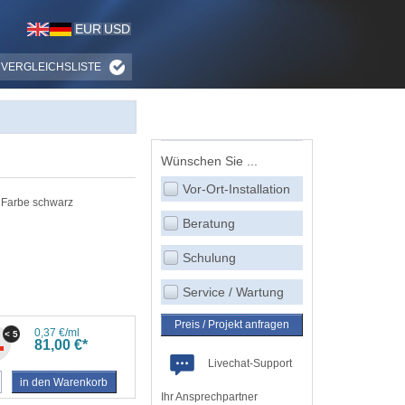
EUR
USD
VERGLEICHSLISTE
Wünschen Sie ...
Vor-Ort-Installation
, Farbe schwarz
Beratung
Schulung
Service / Wartung
Preis / Projekt anfragen
0,37 €/ml
< 5
81,00 €*
Livechat-Support
in den Warenkorb
Ihr Ansprechpartner