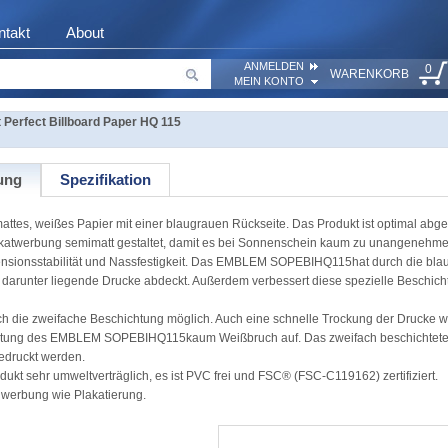
ntakt
About
ANMELDEN
0
WARENKORB
MEIN KONTO
Perfect Billboard Paper HQ 115
ung
Spezifikation
ttes, weißes Papier mit einer blaugrauen Rückseite. Das Produkt ist optimal abg
lakatwerbung semimatt gestaltet, damit es bei Sonnenschein kaum zu unangenehm
mensionsstabilität und Nassfestigkeit. Das EMBLEM SOPEBIHQ115hat durch die bla
 darunter liegende Drucke abdeckt. Außerdem verbessert diese spezielle Beschich
ch die zweifache Beschichtung möglich. Auch eine schnelle Trockung der Drucke w
erarbeitung des EMBLEM SOPEBIHQ115kaum Weißbruch auf. Das zweifach beschichtete
edruckt werden.
kt sehr umweltverträglich, es ist PVC frei und FSC® (FSC-C119162) zertifiziert.
nwerbung wie Plakatierung.