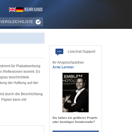
EUR
USD
VERGLEICHSLISTE
Livechat-Support
Ihr Ansprechpartner
estimmt für Plakatwerbung
Arne Lermer
en Reflexionen kommt. Es
ugrau beschichtete
tung die Haftung auf der
ird durch die Beschichtung
 Papier kann mit
Sie haben ein größeres Projekt
oder benötigen Sondermaße?