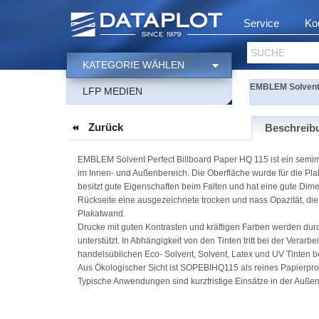
Service
Ko
SUCHE
KATEGORIE WÄHLEN
EMBLEM Solvent 
LFP MEDIEN
Zurück
Beschreib
EMBLEM Solvent Perfect Billboard Paper HQ 115 ist ein semima
im Innen- und Außenbereich. Die Oberfläche wurde für die P
besitzt gute Eigenschaften beim Falten und hat eine gute Di
Rückseite eine ausgezeichnete trocken und nass Opazität, die
Plakatwand.
Drucke mit guten Kontrasten und kräftigen Farben werden dur
unterstützt. In Abhängigkeit von den Tinten tritt bei der V
handelsüblichen Eco- Solvent, Solvent, Latex und UV Tinten b
Aus Ökologischer Sicht ist SOPEBIHQ115 als reines Papierprodu
Typische Anwendungen sind kurzfristige Einsätze in der Auße