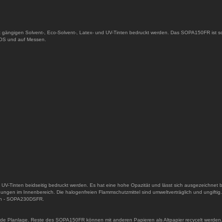
 gängigen Solvent-, Eco-Solvent-, Latex- und UV-Tinten bedruckt werden. Das SOPA150FR ist s
POS und auf Messen.
UV-Tinten beidseitig bedruckt werden. Es hat eine hohe Opazität und lässt sich ausgezeichnet 
ungen im Innenbereich. Die halogenfreien Flammschutzmittel sind umweltverträglich und ungiftig.
lten - SOPA230DSFR.
de Planlage. Reste des SOPA150FR können mit anderen Papieren als Altpapier recycelt werden