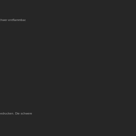
chwer entflammbar.
bedrucken. Die schwere
.