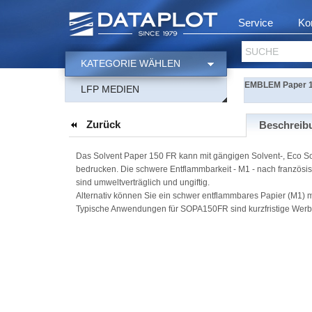
Service
Ko
SUCHE
KATEGORIE WÄHLEN
EMBLEM Paper 1
LFP MEDIEN
Zurück
Beschreib
Das Solvent Paper 150 FR kann mit gängigen Solvent-, Eco Sol
bedrucken. Die schwere Entflammbarkeit - M1 - nach französi
sind umweltverträglich und ungiftig.
Alternativ können Sie ein schwer entflammbares Papier (M1) 
Typische Anwendungen für SOPA150FR sind kurzfristige Wer