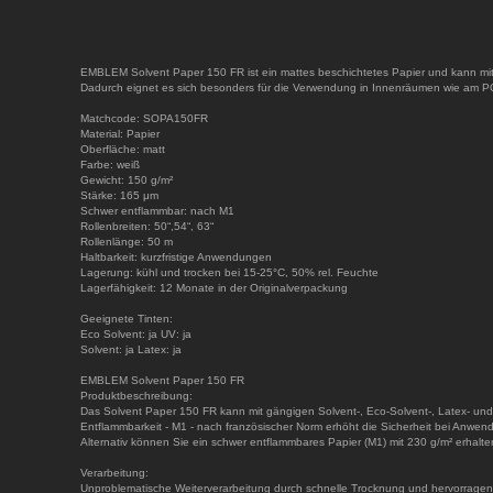
EMBLEM Solvent Paper 150 FR ist ein mattes beschichtetes Papier und kann mit
Dadurch eignet es sich besonders für die Verwendung in Innenräumen wie am 
Matchcode: SOPA150FR
Material: Papier
Oberfläche: matt
Farbe: weiß
Gewicht: 150 g/m²
Stärke: 165 μm
Schwer entflammbar: nach M1
Rollenbreiten: 50“,54“, 63“
Rollenlänge: 50 m
Haltbarkeit: kurzfristige Anwendungen
Lagerung: kühl und trocken bei 15-25°C, 50% rel. Feuchte
Lagerfähigkeit: 12 Monate in der Originalverpackung
Geeignete Tinten:
Eco Solvent: ja UV: ja
Solvent: ja Latex: ja
EMBLEM Solvent Paper 150 FR
Produktbeschreibung:
Das Solvent Paper 150 FR kann mit gängigen Solvent-, Eco-Solvent-, Latex- und 
Entflammbarkeit - M1 - nach französischer Norm erhöht die Sicherheit bei Anwend
Alternativ können Sie ein schwer entflammbares Papier (M1) mit 230 g/m² erha
Verarbeitung:
Unproblematische Weiterverarbeitung durch schnelle Trocknung und hervorragen