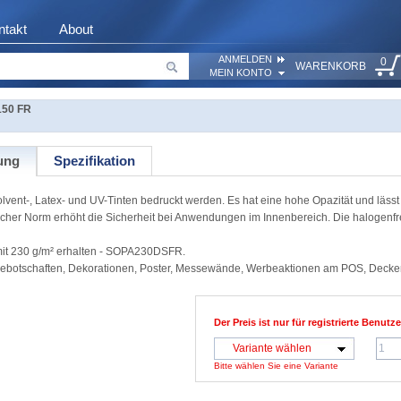
ntakt
About
ANMELDEN
0
WARENKORB
MEIN KONTO
50 FR
ung
Spezifikation
vent-, Latex- und UV-Tinten bedruckt werden. Es hat eine hohe Opazität und lässt
scher Norm erhöht die Sicherheit bei Anwendungen im Innenbereich. Die halogenf
mit 230 g/m² erhalten - SOPA230DSFR.
bebotschaften, Dekorationen, Poster, Messewände, Werbeaktionen am POS, Deck
Der Preis ist nur für registrierte Benutze
Variante wählen
Bitte wählen Sie eine Variante