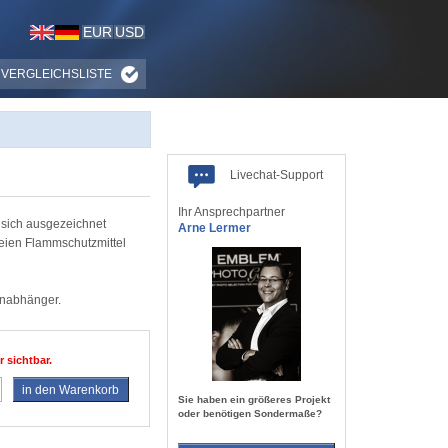
EUR
USD
VERGLEICHSLISTE
Livechat-Support
Ihr Ansprechpartner
 sich ausgezeichnet
Arne Lermer
reien Flammschutzmittel
enabhänger.
r sichtbar.
in den Warenkorb
Sie haben ein größeres Projekt
oder benötigen Sondermaße?