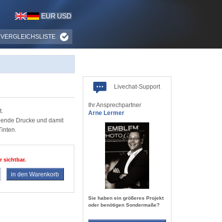
EUR
USD
VERGLEICHSLISTE
Livechat-Support
Ihr Ansprechpartner
.
Arne Lermer
knende Drucke und damit
inten.
r sichtbar.
in den Warenkorb
Sie haben ein größeres Projekt
oder benötigen Sondermaße?