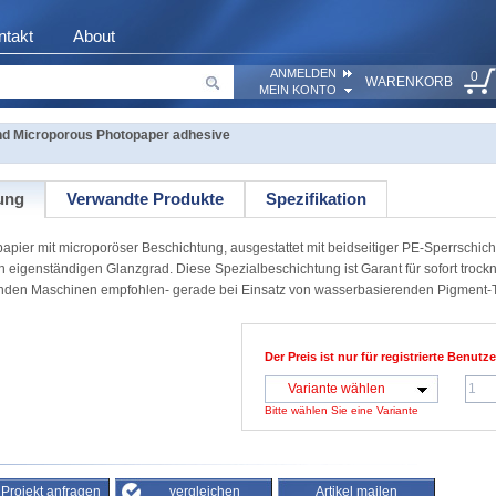
ntakt
About
ANMELDEN
0
WARENKORB
MEIN KONTO
 Microporous Photopaper adhesive
ung
Verwandte Produkte
Spezifikation
ier mit microporöser Beschichtung, ausgestattet mit beidseitiger PE-Sperrschicht
n eigenständigen Glanzgrad. Diese Spezialbeschichtung ist Garant für sofort troc
enden Maschinen empfohlen- gerade bei Einsatz von wasserbasierenden Pigment-T
Der Preis ist nur für registrierte Benutze
Variante wählen
Bitte wählen Sie eine Variante
/ Projekt anfragen
vergleichen
Artikel mailen