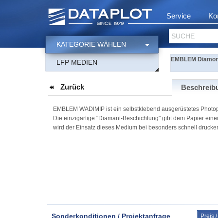
Service
Ko
SUCHE
KATEGORIE WÄHLEN
EMBLEM Diamond
LFP MEDIEN
Zurück
Beschreib
EMBLEM WADIMIP ist ein selbstklebend ausgerüstetes Photopap
Die einzigartige "Diamant-Beschichtung" gibt dem Papier eine
wird der Einsatz dieses Medium bei besonders schnell druck
Sonderkonditionen / Projektanfrage
Preis 