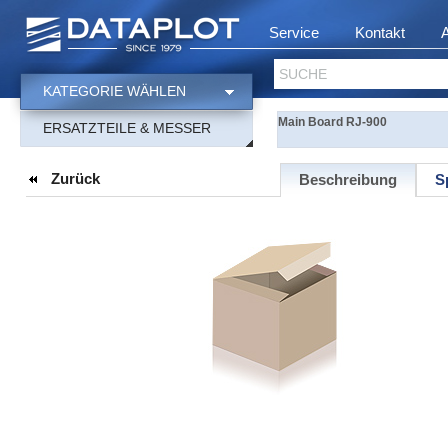
Service
Kontakt
SUCHE
KATEGORIE WÄHLEN
Main Board RJ-900
ERSATZTEILE & MESSER
Zurück
Beschreibung
S