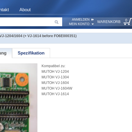
ntakt
About
ANMELDEN
0
WARENKORB
MEIN KONTO
VJ-1204/1604 (+ VJ-1614 before FO6E000351)
ung
Spezifikation
Kompatibel zu:
MUTOH VJ-1204
MUTOH VJ-1304
MUTOH VJ-1604
MUTOH VJ-1604W
MUTOH VJ-1614