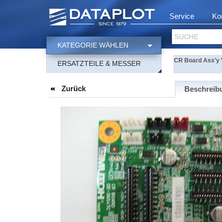
Service
Ko
SUCHE
KATEGORIE WÄHLEN
CR Board Ass'y 
ERSATZTEILE & MESSER
Zurück
Beschreib