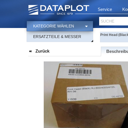
Service
Ko
SUCHE
KATEGORIE WÄHLEN
Print Head (Blac
ERSATZTEILE & MESSER
Zurück
Beschreib