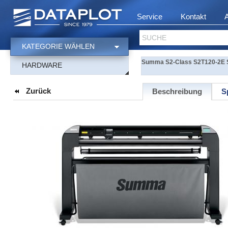
Service
Kontakt
SUCHE
KATEGORIE WÄHLEN
Summa S2-Class S2T120-2E Sc
HARDWARE
Zurück
Beschreibung
S